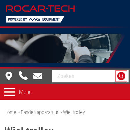
Equipment dat voor je werkt
Menu
Home
>
Banden apparatuur
>
Wiel trolley