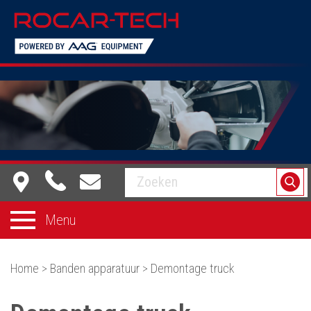
Equipment dat voor je werkt
Menu
Home
>
Banden apparatuur
>
Demontage truck