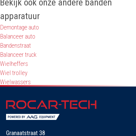
Bekijk ook onze andere banden
apparatuur
Demontage auto
Balanceer auto
Bandenstraat
Balanceer truck
Wielheffers
Wiel trolley
Wielwassers
Granaatstraat 38