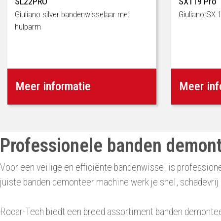
SL22PRO
SX119 Pro
Giuliano silver bandenwisselaar met
Giuliano SX 
hulparm
Meer informatie
Meer inf
Professionele banden demont
Voor een veilige en efficiënte bandenwissel is professi
juiste banden demonteer machine werk je snel, schadevri
Rocar-Tech biedt een breed assortiment banden demontee