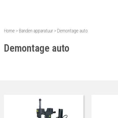
Equipment dat voor je we
Home
>
Banden apparatuur
>
Demontage auto
Demontage auto