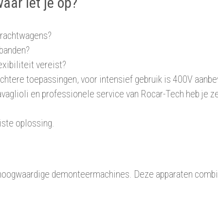
ar let je op?
 vrachtwagens?
 banden?
xibiliteit vereist?
chtere toepassingen, voor intensief gebruik is 400V aanbe
glioli en professionele service van Rocar-Tech heb je ze
iste oplossing.
tie hoogwaardige demonteermachines. Deze apparaten comb