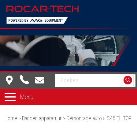
Equipment dat voor je werkt
Menu
Home
>
Banden apparatuur
>
Demontage auto
>
S45 TL TOP