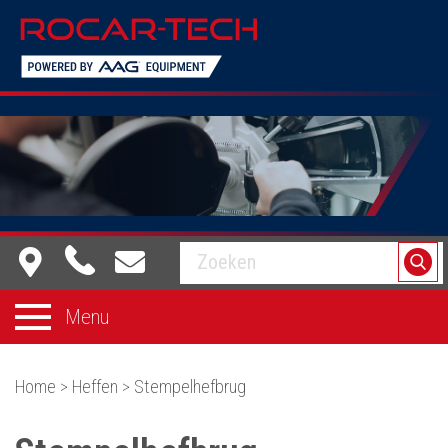
Equipment dat voor je werkt
Menu
Home
>
Heffen
>
Stempelhefbrug