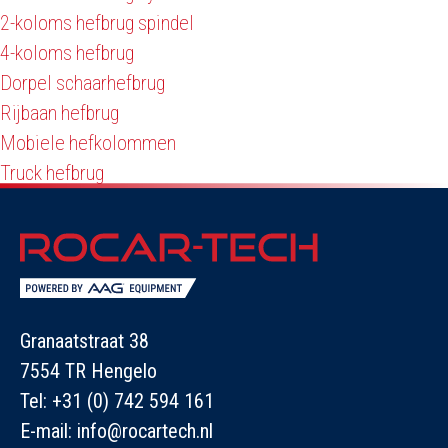
2-koloms hefbrug spindel
4-koloms hefbrug
Dorpel schaarhefbrug
Rijbaan hefbrug
Mobiele hefkolommen
Truck hefbrug
Granaatstraat 38
7554 TR Hengelo
Tel:
+31 (0) 742 594 161
E-mail:
info@rocartech.nl