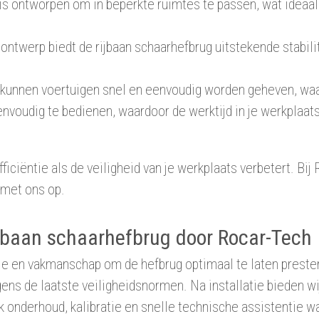
s ontworpen om in beperkte ruimtes te passen, wat ideaal
ntwerp biedt de rijbaan schaarhefbrug uitstekende stabilitei
p kunnen voertuigen snel en eenvoudig worden geheven, waa
envoudig te bedienen, waardoor de werktijd in je werkplaats
ficiëntie als de veiligheid van je werkplaats verbetert. Bi
met ons op.
rijbaan schaarhefbrug door Rocar-Tech
sie en vakmanschap om de hefbrug optimaal te laten prestere
lgens de laatste veiligheidsnormen. Na installatie bieden w
k onderhoud, kalibratie en snelle technische assistentie wa