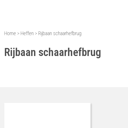
Equipment dat voor je we
Home
>
Heffen
>
Rijbaan schaarhefbrug
Rijbaan schaarhefbrug