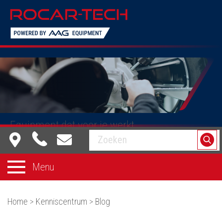
Equipment dat voor je werkt
Menu
Home
>
Kenniscentrum
>
Blog