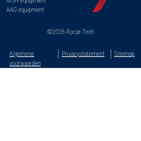
MSH equipment
AAG equipment
©2026 Rocar-Tech
Algemene
Privacystatement
Sitemap
voorwaarden