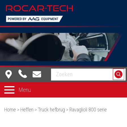
Equipment dat voor je werkt
Menu
Home
>
Heffen
>
Truck hefbrug
>
Ravaglioli 800 serie