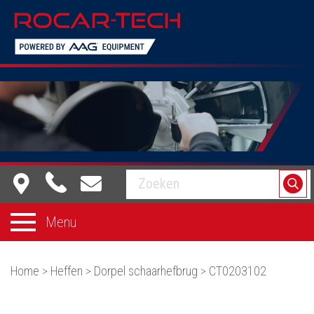
Equipment dat voor je werkt
Menu
Home
>
Heffen
>
Dorpel schaarhefbrug
>
CT0203102