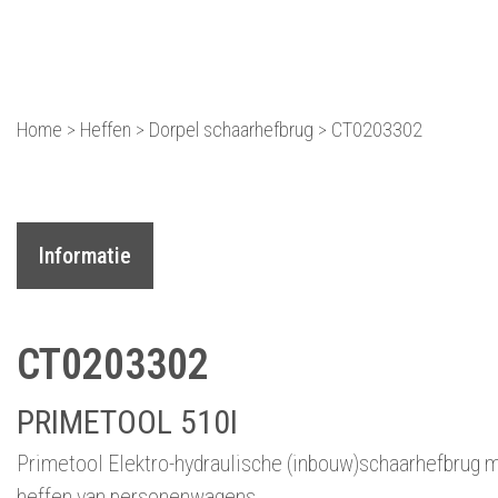
Equipment dat voor je we
Home
>
Heffen
>
Dorpel schaarhefbrug
>
CT0203302
Informatie
CT0203302
PRIMETOOL 510I
Primetool Elektro-hydraulische (inbouw)schaarhefbrug me
heffen van personenwagens.