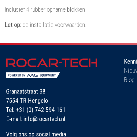
Inclusief 4 rubber opname blokken
Let op:
de installatie voorwaarden.
Kenn
Nieu
Blog
Granaatstraat 38
7554 TR Hengelo
Tel:
+31 (0) 742 594 161
E-mail:
info@rocartech.nl
Volg ons op social media