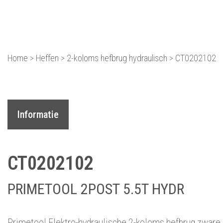
Equipment dat voor je we
Home
>
Heffen
>
2-koloms hefbrug hydraulisch
>
CT0202102
Informatie
CT0202102
PRIMETOOL 2POST 5.5T HYDR
Primetool Elektro-hydraulische 2-koloms hefbrug zware 