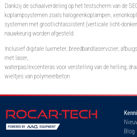
Dankzij de schaalverdeling op het testscherm van de SE
koplampsystemen zoals halogeenkoplampen, xenonkop
systemen met grootlichtassistent (verticale licht-donk
nauwkeurig worden afgesteld.
Inclusief digitale luxmeter, breedbandlaservizier, afbuig
met laser,
waterpas/excenteras voor verstelling van de helling, draa
wieltjes van polymeerbeton.
Kenn
Nieu
Blog