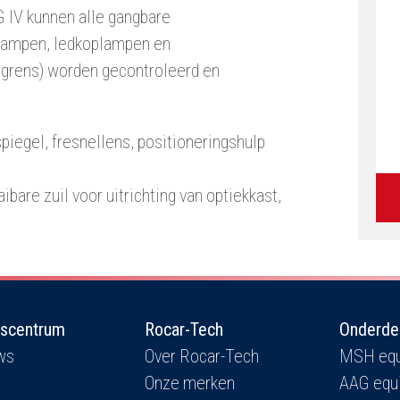
G IV kunnen alle gangbare
lampen, ledkoplampen en
ergrens) worden gecontroleerd en
spiegel, fresnellens, positioneringshulp
ibare zuil voor uitrichting van optiekkast,
iscentrum
Rocar-Tech
Onderde
ws
Over Rocar-Tech
MSH equ
Onze merken
AAG equ