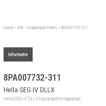
Equipment dat voor je we
Home
>
APK
>
Koplampafstellers
>
8PA007732-311
Informatie
8PA007732-311
Hella SEG IV DLLX
Hella SEG IV DLLX koplampafstelapparaat.