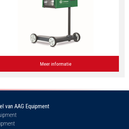
Meer informatie
el van AAG Equipment
ipment
ipment