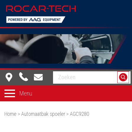
Equipment dat voor je werkt
Menu
Home
>
Automaatbak spoeler
>
AGC9280