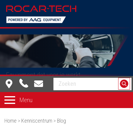
Equipment dat voor je werkt
Menu
Home
>
Kenniscentrum
>
Blog