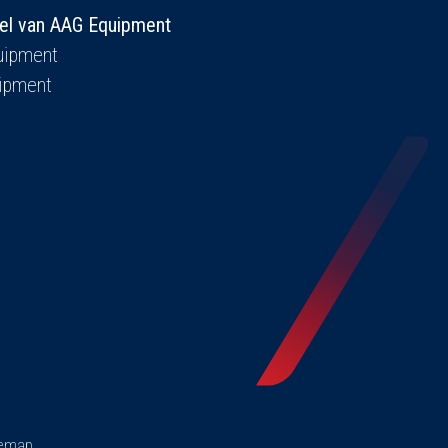
el van AAG Equipment
ipment
ipment
temap