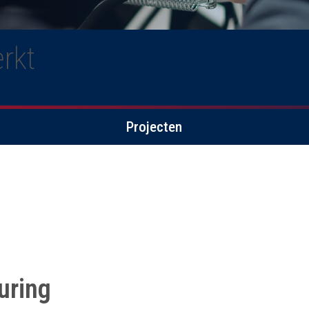
rkt
Projecten
uring