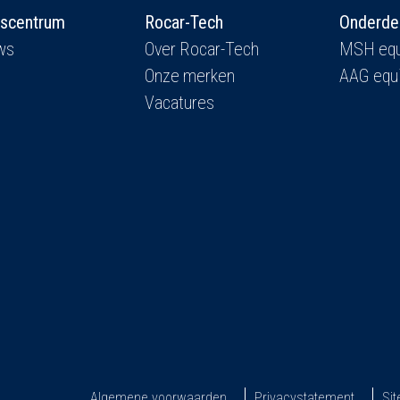
iscentrum
Rocar-Tech
Onderde
ws
Over Rocar-Tech
MSH equ
Onze merken
AAG equ
Vacatures
Algemene voorwaarden
Privacystatement
Si